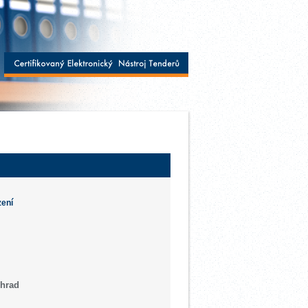
zení
ohrad