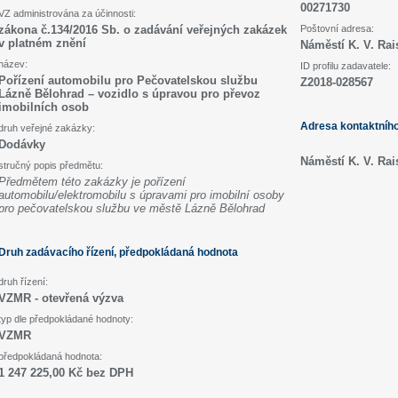
00271730
VZ administrována za účinnosti:
zákona č.134/2016 Sb. o zadávání veřejných zakázek
Poštovní adresa:
v platném znění
Náměstí K. V. Rai
název:
ID profilu zadavatele:
Pořízení automobilu pro Pečovatelskou službu
Z2018-028567
Lázně Bělohrad – vozidlo s úpravou pro převoz
imobilních osob
Adresa kontaktníh
druh veřejné zakázky:
Dodávky
Náměstí K. V. Ra
stručný popis předmětu:
Předmětem této zakázky je pořízení
automobilu/elektromobilu s úpravami pro imobilní osoby
pro pečovatelskou službu ve městě Lázně Bělohrad
Druh zadávacího řízení, předpokládaná hodnota
druh řízení:
VZMR - otevřená výzva
typ dle předpokládané hodnoty:
VZMR
předpokládaná hodnota:
1 247 225,00 Kč bez DPH