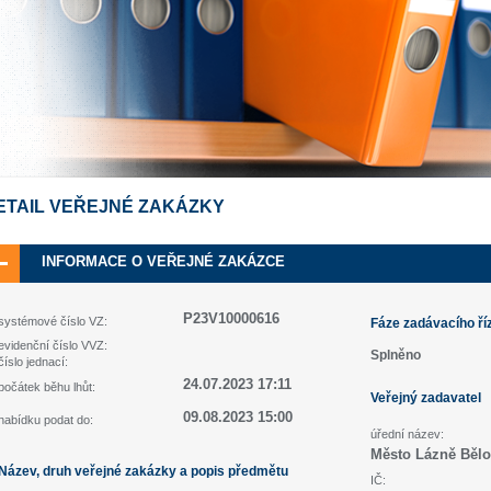
ETAIL VEŘEJNÉ ZAKÁZKY
INFORMACE O VEŘEJNÉ ZAKÁZCE
P23V10000616
systémové číslo VZ:
Fáze zadávacího ří
evidenční číslo VVZ:
Splněno
číslo jednací:
24.07.2023 17:11
počátek běhu lhůt:
Veřejný zadavatel
09.08.2023 15:00
nabídku podat do:
úřední název:
Město Lázně Běl
Název, druh veřejné zakázky a popis předmětu
IČ: