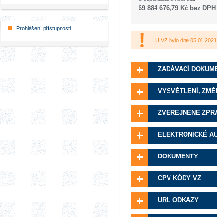
69 884 676,79 Kč bez DPH
Prohlášení přístupnosti
U VZ bylo dne 05.01.2021
ZADÁVACÍ DOKUM
VYSVĚTLENÍ, ZMĚ
ZVEŘEJNĚNÉ ZPR
ELEKTRONICKÉ A
DOKUMENTY
CPV KÓDY VZ
URL ODKAZY