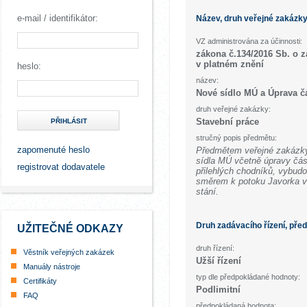
e-mail / identifikátor:
Název, druh veřejné zakázk
VZ administrována za účinnosti:
zákona č.134/2016 Sb. o 
v platném znění
heslo:
název:
Nové sídlo MÚ a Úprava čá
druh veřejné zakázky:
Stavební práce
PŘIHLÁSIT
stručný popis předmětu:
zapomenuté heslo
Předmětem veřejné zakázk
sídla MÚ včetně úpravy čás
registrovat dodavatele
přilehlých chodníků, vybu
směrem k potoku Javorka v
stání.
Druh zadávacího řízení, pře
UŽITEČNÉ ODKAZY
druh řízení:
Věstník veřejných zakázek
Užší řízení
Manuály nástroje
typ dle předpokládané hodnoty:
Certifikáty
Podlimitní
FAQ
předpokládaná hodnota: