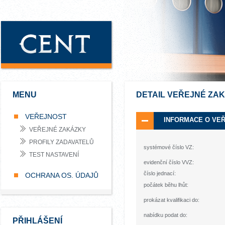
MENU
DETAIL VEŘEJNÉ ZA
VEŘEJNOST
INFORMACE O VE
VEŘEJNÉ ZAKÁZKY
PROFILY ZADAVATELŮ
systémové číslo VZ:
TEST NASTAVENÍ
evidenční číslo VVZ:
číslo jednací:
OCHRANA OS. ÚDAJŮ
počátek běhu lhůt:
prokázat kvalifikaci do:
nabídku podat do:
PŘIHLÁŠENÍ